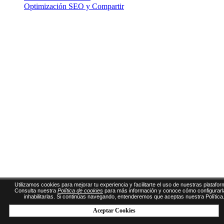
Optimización SEO y Compartir
Utilizamos cookies para mejorar tu experiencia y facilitarte el uso de nuestras platafor
Consulta nuestra
Política de cookies
para más información y conoce cómo configurarl
inhabilitarlas. Si continúas navegando, entenderemos que aceptas nuestra Política
Aceptar Cookies