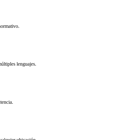
normativo.
ltiples lenguajes.
tencia.
ualquier ubicación.