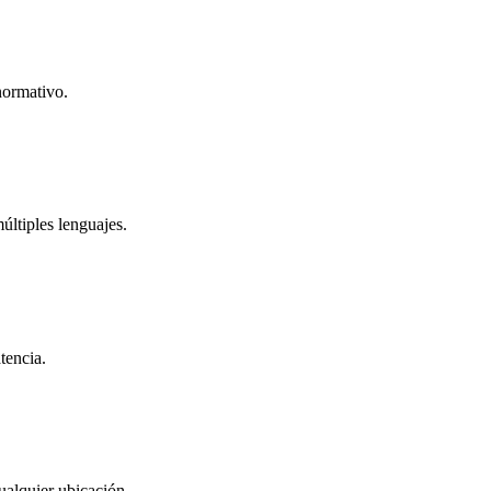
normativo.
ltiples lenguajes.
tencia.
ualquier ubicación.