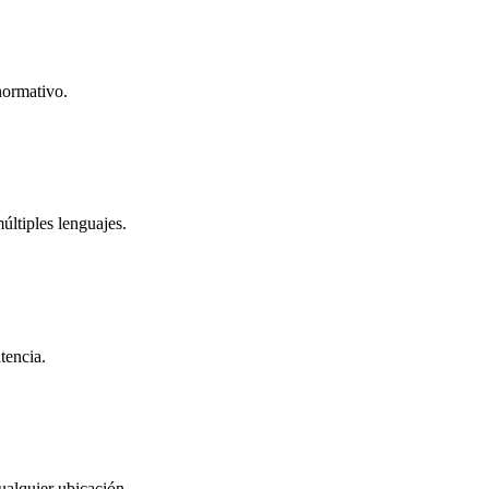
normativo.
ltiples lenguajes.
tencia.
ualquier ubicación.