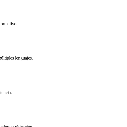
normativo.
ltiples lenguajes.
tencia.
ualquier ubicación.