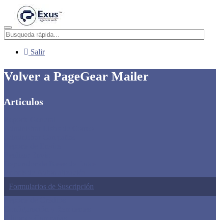
Menú
Salir
Volver a PageGear Mailer
Articulos
Reporte General
Administrar Listas de Correo
Administrar Campañas
Reporte de Envíos
Realizar Envío
Depurador de Bases de Datos
Robots de Automatización
Formularios de Suscripción
Reporte de Créditos
Configuración y Remitentes
Editor de Campañas