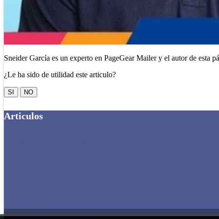
Sneider García es un experto en PageGear Mailer y el autor de esta p
¿Le ha sido de utilidad este articulo?
SI
NO
Articulos
Reporte General
Administrar Listas de Correo
Administrar Campañas
Reporte de Envíos
Realizar Envío
Depurador de Bases de Datos
Robots de Automatización
Formularios de Suscripción
Reporte de Créditos
Configuración y Remitentes