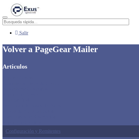
Menú
Salir
Volver a PageGear Mailer
Articulos
Reporte General
Administrar Listas de Correo
Administrar Campañas
Reporte de Envíos
Realizar Envío
Depurador de Bases de Datos
Robots de Automatización
Formularios de Suscripción
Reporte de Créditos
Configuración y Remitentes