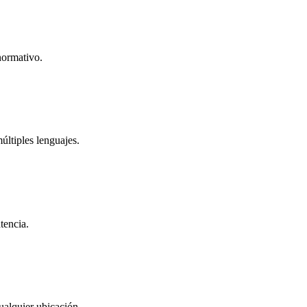
normativo.
ltiples lenguajes.
tencia.
ualquier ubicación.