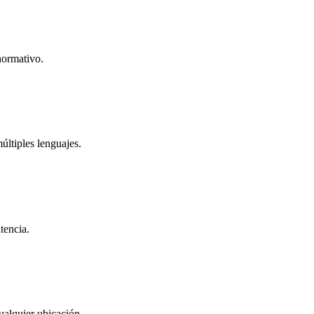
normativo.
ltiples lenguajes.
tencia.
ualquier ubicación.