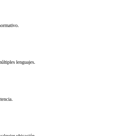
normativo.
ltiples lenguajes.
tencia.
ualquier ubicación.